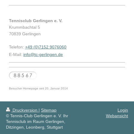
Tennisclub Gerlingen e. V.
Krummbachtal 5
70839 Gerlingen
Telefon:
+49 (0)7152 9076060
E-Mail:
info@tc-gerlingen.de
Besucher Homepage seit 20. Januar 2014
Druckversion
|
Sitemap
Login
© Tennis-Club Gerlingen e. V. Ihr
Webansicht
Tennisclub im Raum Gerlingen,
Ditzingen, Leonberg, Stuttgart