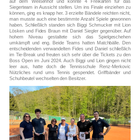
auf dem Weißenhof und konnte 4 Freikarten für das
Siegerteam in Aussicht stellen. Um ins Finale einziehen zu
können, ging es knapp her. 3 erzielte Bändele reichten nicht,
man musste auch eine bestimmte Anzahl Spiele gewonnen
haben. Schließlich standen sich Biggi Schmucker mit Lion
Lösken und Fides Braun mit Daniel Siegler gegenüber. Auf
hohem Niveau gestaltete sich das Spielgeschehen
umkämpft und eng. Beide Teams hatten Matchbälle. Den
entscheidenden verwandelten Fides und Daniel schließlich
im Tie-Break und freuten sich sehr über die Tickets zu den
Boss Open im Juni 2024. Auch Biggi und Lion gingen nicht
leer aus, hatte doch die Tennisschule Renz-Merkovic
Nützliches rund ums Tennis gespendet. Griffbänder und
Schuhbeutel wechselten den Besitzer.