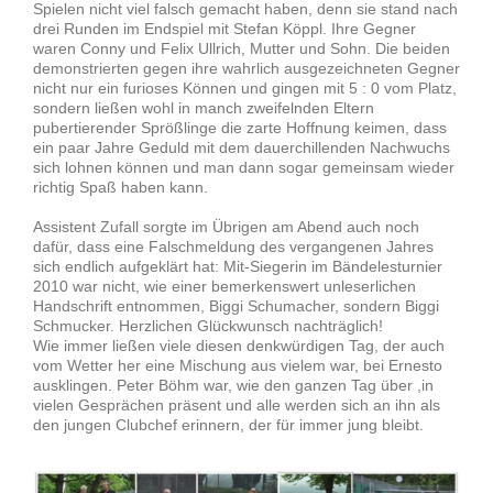
Spielen nicht viel falsch gemacht haben, denn sie stand nach
drei Runden im Endspiel mit Stefan Köppl. Ihre Gegner
waren Conny und Felix Ullrich, Mutter und Sohn. Die beiden
demonstrierten gegen ihre wahrlich ausgezeichneten Gegner
nicht nur ein furioses Können und gingen mit 5 : 0 vom Platz,
sondern ließen wohl in manch zweifelnden Eltern
pubertierender Sprößlinge die zarte Hoffnung keimen, dass
ein paar Jahre Geduld mit dem dauerchillenden Nachwuchs
sich lohnen können und man dann sogar gemeinsam wieder
richtig Spaß haben kann.
Assistent Zufall sorgte im Übrigen am Abend auch noch
dafür, dass eine Falschmeldung des vergangenen Jahres
sich endlich aufgeklärt hat: Mit-Siegerin im Bändelesturnier
2010 war nicht, wie einer bemerkenswert unleserlichen
Handschrift entnommen, Biggi Schumacher, sondern Biggi
Schmucker. Herzlichen Glückwunsch nachträglich!
Wie immer ließen viele diesen denkwürdigen Tag, der auch
vom Wetter her eine Mischung aus vielem war, bei Ernesto
ausklingen. Peter Böhm war, wie den ganzen Tag über ,in
vielen Gesprächen präsent und alle werden sich an ihn als
den jungen Clubchef erinnern, der für immer jung bleibt.