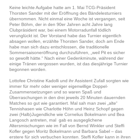
Keine leichte Aufgabe hatte am 1. Mai TCG-Präsident
Thorsten Sander mit der Eröffnung des Bändelesturniers
übernommen. Nicht einmal eine Woche ist vergangen, seit
Peter Böhm, der in den 90er Jahren acht Jahre lang
Clubpräsident war, bei einem Motorradunfall tödlich
verunglückt ist. Der Vorstand habe das Turnier eigentlich
absagen wollen, erzählte Thorsten Sander, doch am Ende
habe man sich dazu entschlossen, die traditionelle
Sommersaisoneröffnung durchzuführen, „weil Pit es sicher
so gewollt hätte.“ Nach einer Gedenkminute, während der
einige Tränen vergossen wurden, ist das diesjährige Turnier
begonnen worden.
Lottofee Christine Kadolli und ihr Assistent Zufall sorgten wie
immer für mehr oder weniger eigenwillige Doppel-
Zusammensetzungen und so waren Spaß und
Überraschungen in den drei jeweils 20 Minuten dauernden
Matches so gut wie garantiert. Mal sah man zwei „alte“
Tennishasen wie Charlotte Höhn und Heinz Schopf gegen
zwei (Halb)Jugendliche wie Cornelius Bokelmann und Bea
Langosch antreten, mal gab es ausgeglichene
Altersmischungen wie im Fall von Bernd Winkler und Steffi
Kofler gegen Moritz Bokelmann und Barbara Sabel – das
erstere für sich verbuchen konnten. Steffi Kofler kann in ihren