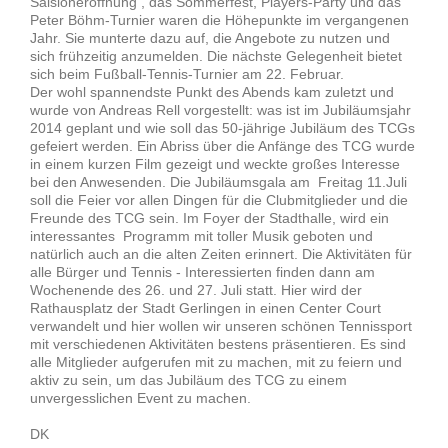
Saisioneröffnung , das Sommerfest, Players-Party und das
Peter Böhm-Turnier waren die Höhepunkte im vergangenen
Jahr. Sie munterte dazu auf, die Angebote zu nutzen und
sich frühzeitig anzumelden. Die nächste Gelegenheit bietet
sich beim Fußball-Tennis-Turnier am 22. Februar.
Der wohl spannendste Punkt des Abends kam zuletzt und
wurde von Andreas Rell vorgestellt: was ist im Jubiläumsjahr
2014 geplant und wie soll das 50-jährige Jubiläum des TCGs
gefeiert werden. Ein Abriss über die Anfänge des TCG wurde
in einem kurzen Film gezeigt und weckte großes Interesse
bei den Anwesenden. Die Jubiläumsgala am Freitag 11.Juli
soll die Feier vor allen Dingen für die Clubmitglieder und die
Freunde des TCG sein. Im Foyer der Stadthalle, wird ein
interessantes Programm mit toller Musik geboten und
natürlich auch an die alten Zeiten erinnert. Die Aktivitäten für
alle Bürger und Tennis - Interessierten finden dann am
Wochenende des 26. und 27. Juli statt. Hier wird der
Rathausplatz der Stadt Gerlingen in einen Center Court
verwandelt und hier wollen wir unseren schönen Tennissport
mit verschiedenen Aktivitäten bestens präsentieren. Es sind
alle Mitglieder aufgerufen mit zu machen, mit zu feiern und
aktiv zu sein, um das Jubiläum des TCG zu einem
unvergesslichen Event zu machen.
DK