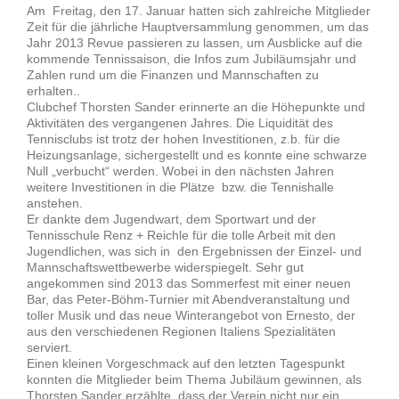
Am Freitag, den 17. Januar hatten sich zahlreiche Mitglieder
Zeit für die jährliche Hauptversammlung genommen, um das
Jahr 2013 Revue passieren zu lassen, um Ausblicke auf die
kommende Tennissaison, die Infos zum Jubiläumsjahr und
Zahlen rund um die Finanzen und Mannschaften zu
erhalten..
Clubchef Thorsten Sander erinnerte an die Höhepunkte und
Aktivitäten des vergangenen Jahres. Die Liquidität des
Tennisclubs ist trotz der hohen Investitionen, z.b. für die
Heizungsanlage, sichergestellt und es konnte eine schwarze
Null „verbucht“ werden. Wobei in den nächsten Jahren
weitere Investitionen in die Plätze bzw. die Tennishalle
anstehen.
Er dankte dem Jugendwart, dem Sportwart und der
Tennisschule Renz + Reichle für die tolle Arbeit mit den
Jugendlichen, was sich in den Ergebnissen der Einzel- und
Mannschaftswettbewerbe widerspiegelt. Sehr gut
angekommen sind 2013 das Sommerfest mit einer neuen
Bar, das Peter-Böhm-Turnier mit Abendveranstaltung und
toller Musik und das neue Winterangebot von Ernesto, der
aus den verschiedenen Regionen Italiens Spezialitäten
serviert.
Einen kleinen Vorgeschmack auf den letzten Tagespunkt
konnten die Mitglieder beim Thema Jubiläum gewinnen, als
Thorsten Sander erzählte, dass der Verein nicht nur ein