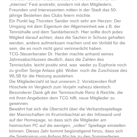
„internes“ Fest anstrebt, sondern mit den Mitgliedern,
Freunden und Interessenten mitten in der Stadt das 50-
jährige Bestehen des Clubs feiern möchte.
Ein Punkt lag Thorsten Sander noch sehr am Herzen: Der
Umgang mit dem Eigentum der Allgemeinheit wie z.B. der
Tennishalle und dem Sanitärbereich. Hier sollte doch jedes
Mitglied darauf achten, dass die Sachen in Schuss gehalten
werden, andere aufmerksam machen und ein Vorbild für die
sein, die es noch nicht ganz verinnerlicht haben.
TCG-Steuerberater Dr. Harder machte anhand seines
Jahresabschlusses deutlich, dass die Zahlen des
Tennisclubs leicht positiv sind, was weder zu Euphorie noch
zu großer Sorge Anlass gibt. Wobei noch die Zuschüsse des
WLSB für die Heizung ausstehen.
Die Mitgliederzahl ist laut unserem 2. Vorsitzenden Rolf
Höschele im Vergleich zum Vorjahr nahezu identisch.
Besonderer Dank gilt der Tennisschule Renz & Reichle, die
mit Ihren Angeboten dem TCG hilft, neue Mitglieder zu
gewinnen.
Bewährt hat sich die Übersicht über die Verbandsspieltage
der Mannschaften im Krummbachtal an der Infowand und
auf der Homepage, so dass sich die Mitglieder am
heimischen PC auf die wenigen, „vollen“ Spieltage einstellen
können. Dieses Jahr kommt begünstigend hinzu, dass sich
die Spielsaison von Anfang Mai bis zu den Sommerferien