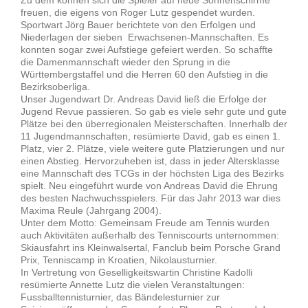
Zu dem können sich die Spieler auf neue Sonnenschirme
freuen, die eigens von Roger Lutz gespendet wurden.
Sportwart Jörg Bauer berichtete von den Erfolgen und
Niederlagen der sieben Erwachsenen-Mannschaften. Es
konnten sogar zwei Aufstiege gefeiert werden. So schaffte
die Damenmannschaft wieder den Sprung in die
Württembergstaffel und die Herren 60 den Aufstieg in die
Bezirksoberliga.
Unser Jugendwart Dr. Andreas David ließ die Erfolge der
Jugend Revue passieren. So gab es viele sehr gute und gute
Plätze bei den überregionalen Meisterschaften. Innerhalb der
11 Jugendmannschaften, resümierte David, gab es einen 1.
Platz, vier 2. Plätze, viele weitere gute Platzierungen und nur
einen Abstieg. Hervorzuheben ist, dass in jeder Altersklasse
eine Mannschaft des TCGs in der höchsten Liga des Bezirks
spielt. Neu eingeführt wurde von Andreas David die Ehrung
des besten Nachwuchsspielers. Für das Jahr 2013 war dies
Maxima Reule (Jahrgang 2004).
Unter dem Motto: Gemeinsam Freude am Tennis wurden
auch Aktivitäten außerhalb des Tenniscourts unternommen:
Skiausfahrt ins Kleinwalsertal, Fanclub beim Porsche Grand
Prix, Tenniscamp in Kroatien, Nikolausturnier.
In Vertretung von Geselligkeitswartin Christine Kadolli
resümierte Annette Lutz die vielen Veranstaltungen:
Fussballtennisturnier, das Bändelesturnier zur