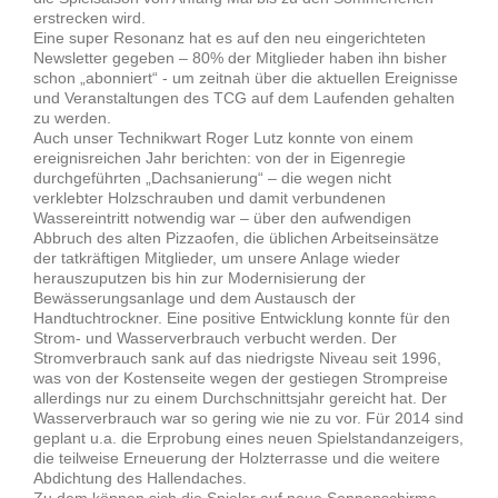
erstrecken wird.
Eine super Resonanz hat es auf den neu eingerichteten
Newsletter gegeben – 80% der Mitglieder haben ihn bisher
schon „abonniert“ - um zeitnah über die aktuellen Ereignisse
und Veranstaltungen des TCG auf dem Laufenden gehalten
zu werden.
Auch unser Technikwart Roger Lutz konnte von einem
ereignisreichen Jahr berichten: von der in Eigenregie
durchgeführten „Dachsanierung“ – die wegen nicht
verklebter Holzschrauben und damit verbundenen
Wassereintritt notwendig war – über den aufwendigen
Abbruch des alten Pizzaofen, die üblichen Arbeitseinsätze
der tatkräftigen Mitglieder, um unsere Anlage wieder
herauszuputzen bis hin zur Modernisierung der
Bewässerungsanlage und dem Austausch der
Handtuchtrockner. Eine positive Entwicklung konnte für den
Strom- und Wasserverbrauch verbucht werden. Der
Stromverbrauch sank auf das niedrigste Niveau seit 1996,
was von der Kostenseite wegen der gestiegen Strompreise
allerdings nur zu einem Durchschnittsjahr gereicht hat. Der
Wasserverbrauch war so gering wie nie zu vor. Für 2014 sind
geplant u.a. die Erprobung eines neuen Spielstandanzeigers,
die teilweise Erneuerung der Holzterrasse und die weitere
Abdichtung des Hallendaches.