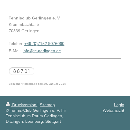
Tennisclub Gerlingen e. V.
Krummbachtal 5
70839 Gerlingen
Telefon:
+49 (0)7152 9076060
E-Mail:
info@tc-gerlingen.de
Besucher Homepage seit 20. Januar 2014
Druckversion
|
Sitemap
Login
© Tennis-Club Gerlingen e. V. Ihr
Webansicht
Tennisclub im Raum Gerlingen,
Ditzingen, Leonberg, Stuttgart