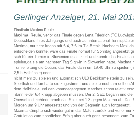
Gerlinger Anzeiger, 21. Mai 201
Finalistin
Maxima Reule
Maxima Reule
, verlor das Finale gegen Lena Friedrich (TC Ludwigsb
Deutschland ihres Jahrgangs und auch auf international Tennisplätze
Maxima, nur sehr knapp mit 6:4, 7:6 im Tie-Break. Nachdem Maxi das
entscheiden konnte, wäre das Finale normal für Sonntag angesetzt ge
sich für ein Turnier in Slowenien qualifiziert und konnte das Finale 
spielen,da sie am nächsten Tag Sign-In in Slowenien hatte. Maxima h
Turnierleitung die Option, das Finale dann um 19.40 Uhr zu spielen 
2,5 h Halbfinale) oder
nicht mehr zu spielen und automatisch U13 Bezirksmeisterin zu sein
Sportlich und fair hatte sie zugestimmt und spielte noch am selben 
dem Halbfinale und den vorangegangenen Matches schon relativ ersch
dann leider 6:4 knapp abgeben müssen. Der 2. Satz begann und die D
Oberschiedsrichterin brach das Spiel bei 1:3 gegen Maxima ab. Das
Morgen um 9 Uhr angesetzt und von der Gegnerin auch fortgesetzt.
Maxima kämpfte sich wieder gut in das Match zurück und verlor nur 
Gratulation zum sportlichen Erfolg aber auch ganz besonders zum Fai