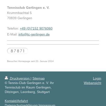
Tennisclub Gerlingen e. V.
Krummbachtal 5
70839 Gerlingen
Telefon:
+49 (0)7152 9076060
E-Mail:
info@tc-gerlingen.de
Besucher Homepage seit 20. Januar 2014
Druckversion
|
Sitemap
Login
© Tennis-Club Gerlingen e. V. Ihr
Webansicht
Tennisclub im Raum Gerlingen,
Ditzingen, Leonberg, Stuttgart
Kontakt/Anfahrt
Datenschutzerklärung
Impressum