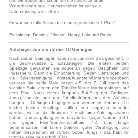
und wir freuen uns schon auf die bevorstehende
Winterhallenrunde. Hervorzuheben ist auch die
Unterstützung aller Eltern.
Es war eine tolle Saison mit einem grandiosen 1.Platz!
Es spielten: Dominik, Vincent, Henry, Lola und Paula
Aufsteiger Junioren 2 des TC Gerlingen
Nach sieben Spieltagen haben die Junioren 2 es geschafft, in
die Bezirksklasse 1 aufzusteigen. Die ersten beiden
Spieltage gewannen sie souverän gegen Besigheim und
Ingersheim. Dann die Ernüchterung: Gegen Lienzingen und
die Spielvereinigung Abstatt/Auenstein/Untergruppenbach
verloren sie beide Male knapp 4:5. Am 7. Juli stand das
wichtige Spiel gegen den Tabellenführer Markgröningen auf
dem Plan. Nach einem knappen 5:4-Sieg der Gerlinger
Jungs, musste nun der Tabellenführer um den Aufstieg
bangen – Gerlingen hingegen war wieder im Rennen. Die
letzten beiden Spieltage sollten nun siegreich beendet
werden, wollten die Junioren 2 noch eine Aufstiegschance
haben. Und es gelang ihnen bravourös: gegen Oedheim 8:1
und gegen Flein/Sontheim/Talheim 7:2. Eine lange
Sommersaison mit fairen Spielen, guter Verpflegung und
netten Gesprächen ist vorbei. Super Jungs - das habt ihr
richtig klasse gemacht!!! (EM)