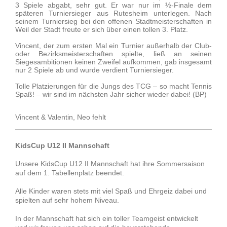
3 Spiele abgabt, sehr gut. Er war nur im ½-Finale dem
späteren Turniersieger aus Rutesheim unterlegen. Nach
seinem Turniersieg bei den offenen Stadtmeisterschaften in
Weil der Stadt freute er sich über einen tollen 3. Platz.
Vincent, der zum ersten Mal ein Turnier außerhalb der Club-
oder Bezirksmeisterschaften spielte, ließ an seinen
Siegesambitionen keinen Zweifel aufkommen, gab insgesamt
nur 2 Spiele ab und wurde verdient Turniersieger.
Tolle Platzierungen für die Jungs des TCG – so macht Tennis
Spaß! – wir sind im nächsten Jahr sicher wieder dabei! (BP)
Vincent & Valentin, Neo fehlt
KidsCup U12 II Mannschaft
Unsere KidsCup U12 II Mannschaft hat ihre Sommersaison
auf dem 1. Tabellenplatz beendet.
Alle Kinder waren stets mit viel Spaß und Ehrgeiz dabei und
spielten auf sehr hohem Niveau.
In der Mannschaft hat sich ein toller Teamgeist entwickelt