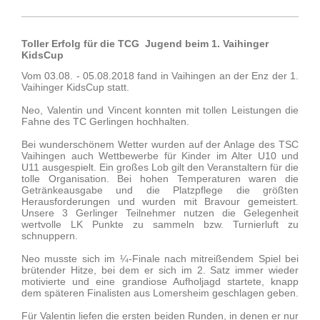
Toller Erfolg für die TCG Jugend beim 1. Vaihinger
KidsCup
Vom 03.08. - 05.08.2018 fand in Vaihingen an der Enz der 1.
Vaihinger KidsCup statt.
Neo, Valentin und Vincent konnten mit tollen Leistungen die
Fahne des TC Gerlingen hochhalten.
Bei wunderschönem Wetter wurden auf der Anlage des TSC
Vaihingen auch Wettbewerbe für Kinder im Alter U10 und
U11 ausgespielt. Ein großes Lob gilt den Veranstaltern für die
tolle Organisation. Bei hohen Temperaturen waren die
Getränkeausgabe und die Platzpflege die größten
Herausforderungen und wurden mit Bravour gemeistert.
Unsere 3 Gerlinger Teilnehmer nutzen die Gelegenheit
wertvolle LK Punkte zu sammeln bzw. Turnierluft zu
schnuppern.
Neo musste sich im ¼-Finale nach mitreißendem Spiel bei
brütender Hitze, bei dem er sich im 2. Satz immer wieder
motivierte und eine grandiose Aufholjagd startete, knapp
dem späteren Finalisten aus Lomersheim geschlagen geben.
Für Valentin liefen die ersten beiden Runden, in denen er nur