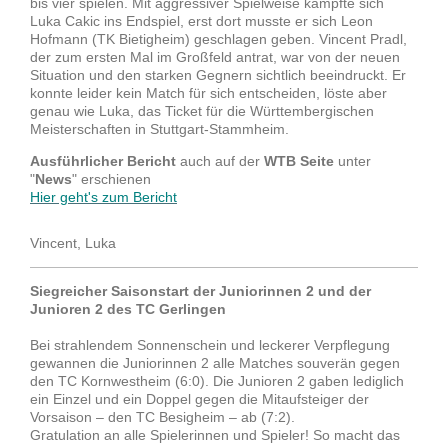
bis vier spielen. Mit aggressiver Spielweise kämpfte sich
Luka Cakic ins Endspiel, erst dort musste er sich Leon
Hofmann (TK Bietigheim) geschlagen geben. Vincent Pradl,
der zum ersten Mal im Großfeld antrat, war von der neuen
Situation und den starken Gegnern sichtlich beeindruckt. Er
konnte leider kein Match für sich entscheiden, löste aber
genau wie Luka, das Ticket für die Württembergischen
Meisterschaften in Stuttgart-Stammheim.
Ausführlicher Bericht
auch auf der
WTB Seite
unter
"
News
" erschienen
Hier geht's zum Bericht
Vincent, Luka
Siegreicher Saisonstart der Juniorinnen 2 und der
Junioren 2 des TC Gerlingen
Bei strahlendem Sonnenschein und leckerer Verpflegung
gewannen die Juniorinnen 2 alle Matches souverän gegen
den TC Kornwestheim (6:0).
Die Junioren 2 gaben lediglich
ein Einzel und ein Doppel gegen die Mitaufsteiger der
Vorsaison – den TC Besigheim – ab (7:2).
Gratulation an alle Spielerinnen und Spieler! So macht das