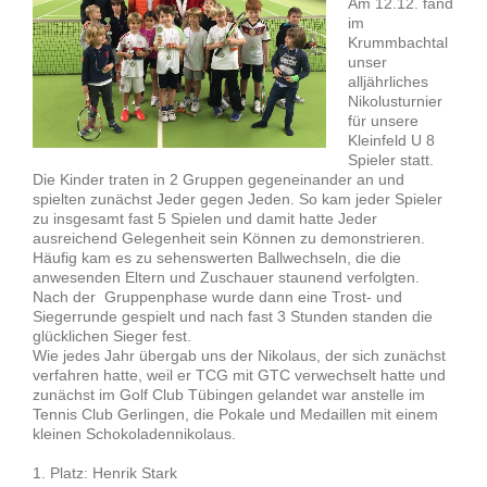
Am 12.12. fand
im
Krummbachtal
unser
alljährliches
Nikolusturnier
für unsere
Kleinfeld U 8
Spieler statt.
Die Kinder traten in 2 Gruppen gegeneinander an und
spielten zunächst Jeder gegen Jeden. So kam jeder Spieler
zu insgesamt fast 5 Spielen und damit hatte Jeder
ausreichend Gelegenheit sein Können zu demonstrieren.
Häufig kam es zu sehenswerten Ballwechseln, die die
anwesenden Eltern und Zuschauer staunend verfolgten.
Nach der Gruppenphase wurde dann eine Trost- und
Siegerrunde gespielt und nach fast 3 Stunden standen die
glücklichen Sieger fest.
Wie jedes Jahr übergab uns der Nikolaus, der sich zunächst
verfahren hatte, weil er TCG mit GTC verwechselt hatte und
zunächst im Golf Club Tübingen gelandet war anstelle im
Tennis Club Gerlingen, die Pokale und Medaillen mit einem
kleinen Schokoladennikolaus.
1. Platz: Henrik Stark