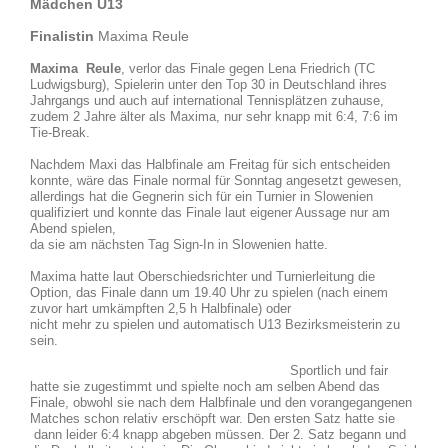
Mädchen U13
Finalistin
Maxima Reule
Maxima Reule
, verlor das Finale gegen Lena Friedrich (TC
Ludwigsburg), Spielerin unter den Top 30 in Deutschland ihres
Jahrgangs und auch auf international Tennisplätzen zuhause,
zudem 2 Jahre älter als Maxima, nur sehr knapp mit 6:4, 7:6 im
Tie-Break.
Nachdem Maxi das Halbfinale am Freitag für sich entscheiden
konnte, wäre das Finale normal für Sonntag angesetzt gewesen,
allerdings hat die Gegnerin sich für ein Turnier in Slowenien
qualifiziert und konnte das Finale laut eigener Aussage nur am
Abend spielen,
da sie am nächsten Tag Sign-In in Slowenien hatte.
Maxima hatte laut Oberschiedsrichter und Turnierleitung die
Option, das Finale dann um 19.40 Uhr zu spielen (nach einem
zuvor hart umkämpften 2,5 h Halbfinale) oder
nicht mehr zu spielen und automatisch U13 Bezirksmeisterin zu
sein.
Sportlich und fair
hatte sie zugestimmt und spielte noch am selben Abend das
Finale, obwohl sie nach dem Halbfinale und den vorangegangenen
Matches schon relativ erschöpft war. Den ersten Satz hatte sie
dann leider 6:4 knapp abgeben müssen. Der 2. Satz begann und