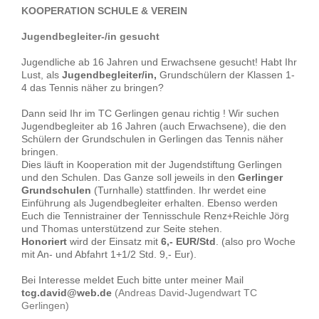
KOOPERATION SCHULE & VEREIN
Jugendbegleiter-/in gesucht
Jugendliche ab 16 Jahren und Erwachsene gesucht! Habt Ihr
Lust, als
Jugendbegleiter/in,
Grundschülern der Klassen 1-
4 das Tennis näher zu bringen?
Dann seid Ihr im TC Gerlingen genau richtig ! Wir suchen
Jugendbegleiter ab 16 Jahren (auch Erwachsene), die den
Schülern der Grundschulen in Gerlingen das Tennis näher
bringen.
Dies läuft in Kooperation mit der Jugendstiftung Gerlingen
und den Schulen. Das Ganze soll jeweils in den
Gerlinger
Grundschulen
(Turnhalle) stattfinden. Ihr werdet eine
Einführung als Jugendbegleiter erhalten. Ebenso werden
Euch die Tennistrainer der Tennisschule Renz+Reichle Jörg
und Thomas unterstützend zur Seite stehen.
Honoriert
wird der Einsatz mit
6,- EUR/Std
. (also pro Woche
mit An- und Abfahrt 1+1/2 Std. 9,- Eur).
Bei Interesse meldet Euch bitte unter meiner Mail
tcg.david@web.de
(Andreas David-Jugendwart TC
Gerlingen)