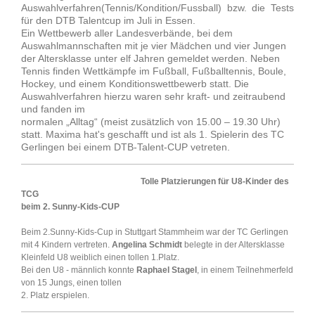
Auswahlverfahren(Tennis/Kondition/Fussball) bzw. die Tests
für den DTB Talentcup im Juli in Essen.
Ein Wettbewerb aller Landesverbände, bei dem
Auswahlmannschaften mit je vier Mädchen und vier Jungen
der Altersklasse unter elf Jahren gemeldet werden. Neben
Tennis finden Wettkämpfe im Fußball, Fußballtennis, Boule,
Hockey, und einem Konditionswettbewerb statt. Die
Auswahlverfahren hierzu waren sehr kraft- und zeitraubend
und fanden im
normalen „Alltag“ (meist zusätzlich von 15.00 – 19.30 Uhr)
statt. Maxima hat's geschafft und ist als 1. Spielerin des TC
Gerlingen bei einem DTB-Talent-CUP vetreten.
Tolle Platzierungen für U8-Kinder des
TCG
beim 2. Sunny-Kids-CUP
Beim 2.Sunny-Kids-Cup in Stuttgart Stammheim war der TC Gerlingen
mit 4 Kindern vertreten.
Angelina Schmidt
belegte in der Altersklasse
Kleinfeld U8 weiblich einen tollen 1.Platz.
Bei den U8 - männlich konnte
Raphael Stagel
, in einem Teilnehmerfeld
von 15 Jungs, einen tollen
2. Platz erspielen.