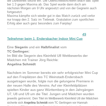
die Dunkelheit setzte ein. Die Oberschiedsrichterin brach das Spiel
bei 1:3 gegen Maxima ab. Das Spiel wurde dann doch am
nächsten Morgen um 9 Uhr angesetzt und von der Gegnerin auch
fortgesetzt.
Maxima kämpfte sich wieder gut in das Match zurück und verlor
nur knapp den 2. Satz im Tiebreak. Gratulation zum sportlichen
Erfolg aber auch ganz besonders zum Fairplay!
49
Teilnehmer beim 1. Endersbacher Indoor Mini Cup
Eine
Siegerin
und ein
Halbfinalist
vom
TC Gerlingen:
Im Bild die Siegerin des Kleinfeld U8 Wettbewerbs der
Mädchen mit Trainer Jörg Reichle:
Angelina Schmidt
Nachdem im Sommer bereits ein sehr erfolgreicher Mini Cup
auf den Freiplätzen des TC Weinstadt-Endersbach
ausgetragen wurde, folgte nun die gelungene Premiere in
der neuen Halle des Vereins. Auf vier Kleinfeldplätzen
spielten Kinder aus ganz Württemberg in den Jahrgängen
U7, U8 und U9 um die Titel. Jungen und Mädchen wurden
jeweils getrennt.
Den Titel im Wettbewerb Kleinfeld U8 der Mädchen
sicherte sich
Angelina Schmidt
vom TC Gerlingen vor Hannah