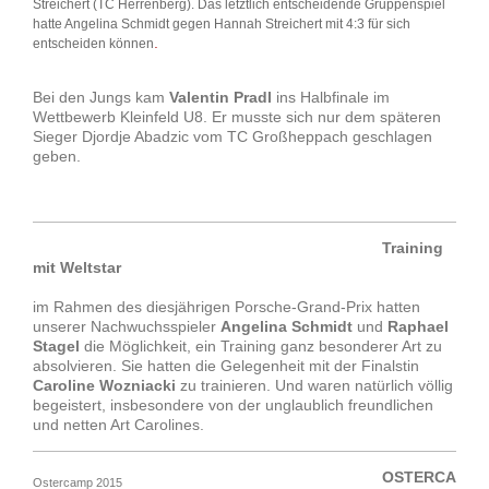
Streichert (TC Herrenberg). Das letztlich entscheidende Gruppenspiel
hatte Angelina Schmidt gegen Hannah Streichert mit 4:3 für sich
.
entscheiden können
Bei den Jungs kam
Valentin Pradl
ins Halbfinale im
Wettbewerb Kleinfeld U8. Er musste sich nur dem späteren
Sieger Djordje Abadzic vom TC Großheppach geschlagen
geben.
Training
mit Weltstar
im Rahmen des diesjährigen Porsche-Grand-Prix hatten
unserer Nachwuchsspieler
Angelina Schmidt
und
Raphael
Stagel
die Möglichkeit, ein Training ganz besonderer Art zu
absolvieren. Sie hatten die Gelegenheit mit der Finalstin
Caroline Wozniacki
zu trainieren. Und waren natürlich völlig
begeistert, insbesondere von der unglaublich freundlichen
und netten Art Carolines.
OSTERCA
Ostercamp 2015