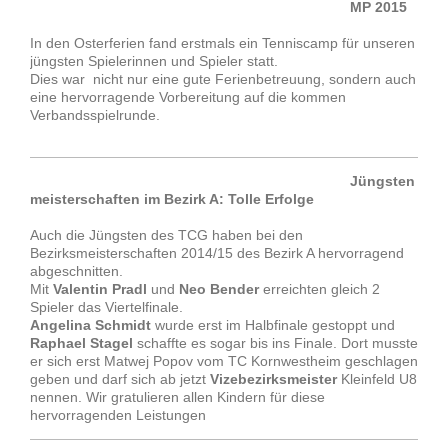
MP 2015
In den Osterferien fand erstmals ein Tenniscamp für unseren
jüngsten Spielerinnen und Spieler statt.
Dies war nicht nur eine gute Ferienbetreuung, sondern auch
eine hervorragende Vorbereitung auf die kommen
Verbandsspielrunde.
Jüngsten
meisterschaften im Bezirk A: Tolle Erfolge
Auch die Jüngsten des TCG haben bei den
Bezirksmeisterschaften 2014/15 des Bezirk A hervorragend
abgeschnitten.
Mit
Valentin Pradl
und
Neo Bender
erreichten gleich 2
Spieler das Viertelfinale.
Angelina Schmidt
wurde erst im Halbfinale gestoppt und
Raphael Stagel
schaffte es sogar bis ins Finale. Dort musste
er sich erst Matwej Popov vom TC Kornwestheim geschlagen
geben und darf sich ab jetzt
Vizebezirksmeister
Kleinfeld U8
nennen. Wir gratulieren allen Kindern für diese
hervorragenden Leistungen