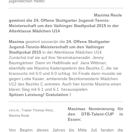
jugendlichen Helfer.
Maxima Reule
gewinnt die 24. Offene Stuttgarter Jugend-Tennis-
Meisterschaft um den Vaihinger Stadtpokal 2015 in der
Alterklasse Mädchen U14
Maxima
gewinnt souverän die
24. Offene Stuttgarter
Jugend-Tennis-Meisterschaft um den Vaihinger
Stadtpokal 2015
in der Alterklasse Mädchen U14
Zunächst traf sie auf ihre Vereinskameradin Jenny
Baumgärtner. Dann im Halbfinale auf Jana Wittman,
ebenfalls wie Maxima Kaderspielerin des Bezirks C, die sie
bravourös mit 6:0 und 6:0 schlug. Im Finale dann musste sie
gegen Lotte Kasier, amtierende Bezirksmeisterin Mädchen
U12 des Bezirks C antreten. Auch hier konnte Maxima einen
klaren Sieg mit 6:1 und 6:1 herausspielen.
Spitzen Leistung! Gratulation !
Maximas Nominierung für
v.li.n.re.: Trainer Thomas Renz,
den DTB-Talent-CUP in
Maxima Reule
Essen:
Von Beginn dieses Jahres bis Mitte Juli fanden die